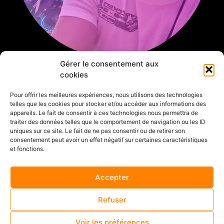
Gérer le consentement aux
cookies
Pour offrir les meilleures expériences, nous utilisons des technologies
telles que les cookies pour stocker et/ou accéder aux informations des
appareils. Le fait de consentir à ces technologies nous permettra de
traiter des données telles que le comportement de navigation ou les ID
ELITE DJ ANIMATION
uniques sur ce site. Le fait de ne pas consentir ou de retirer son
consentement peut avoir un effet négatif sur certaines caractéristiques
et fonctions.
Je m’appelle Julien Boutineaud, passionné par
l’événementiel depuis toujours, j’ai commencé par des
Accepter
soirées entre amis ou pour de la famille.
Refuser
Et c’est en 2011 que j’ai décidé de me lancer dans
l’aventure de la micro entreprise. J’ai pu alors,
Voir les préférences
développer mes compétences et investir dans du