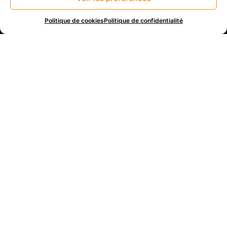
matériel professionnel.
Politique de cookies
Politique de confidentialité
C’est aujourd’hui la même passion qui m’anime, et qui
me permet de produire des prestations de meilleures
qualité.
Demander un devis