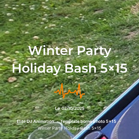
Winter Party
Holiday Bash 5×15
Le
02/10/2025
Elite DJ Animation
Template borne photo 5x15
Winter Party Holiday Bash 5×15