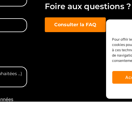
Foire aux questions ?
Consulter la FAQ
Pour offrir 
cookies pour
à ces techn
de navigatio
consentement
Ac
onnées
a demande.
*