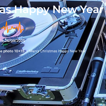
mas Happy New Year
Le
26/09/2025
e photo 10x15
Merry Christmas Happy New Year