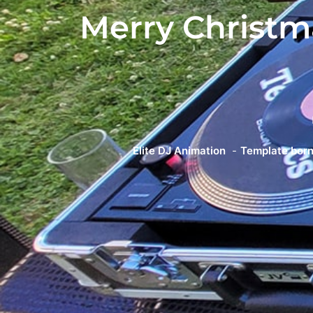
Merry Christ
Elite DJ Animation
Template born