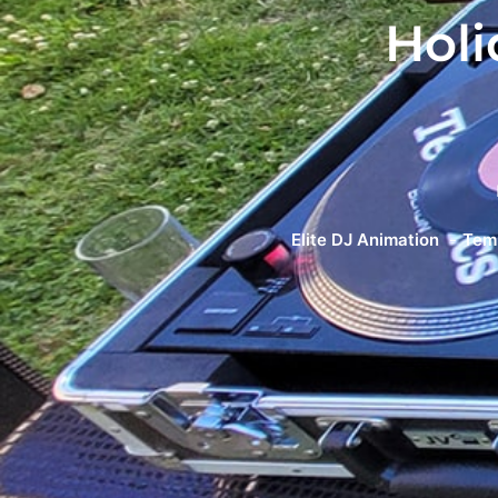
Holi
Elite DJ Animation
Temp