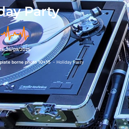
day Party
Le
26/09/2025
late borne photo 10x15
Holiday Party