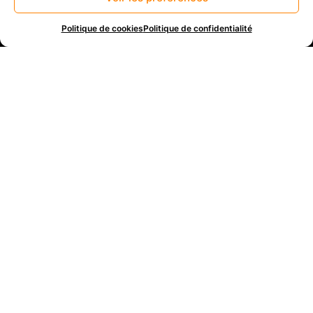
matériel professionnel.
Politique de cookies
Politique de confidentialité
C’est aujourd’hui la même passion qui m’anime, et qui
me permet de produire des prestations de meilleures
qualité.
Demander un devis