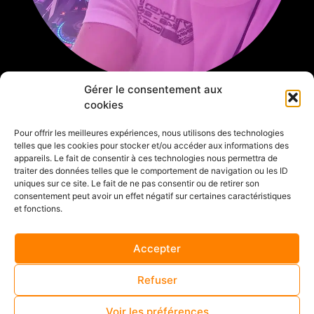
Gérer le consentement aux
cookies
Pour offrir les meilleures expériences, nous utilisons des technologies
telles que les cookies pour stocker et/ou accéder aux informations des
appareils. Le fait de consentir à ces technologies nous permettra de
traiter des données telles que le comportement de navigation ou les ID
ELITE DJ ANIMATION
uniques sur ce site. Le fait de ne pas consentir ou de retirer son
consentement peut avoir un effet négatif sur certaines caractéristiques
et fonctions.
Je m’appelle Julien Boutineaud, passionné par
l’événementiel depuis toujours, j’ai commencé par des
Accepter
soirées entre amis ou pour de la famille.
Refuser
Et c’est en 2011 que j’ai décidé de me lancer dans
l’aventure de la micro entreprise. J’ai pu alors,
Voir les préférences
développer mes compétences et investir dans du