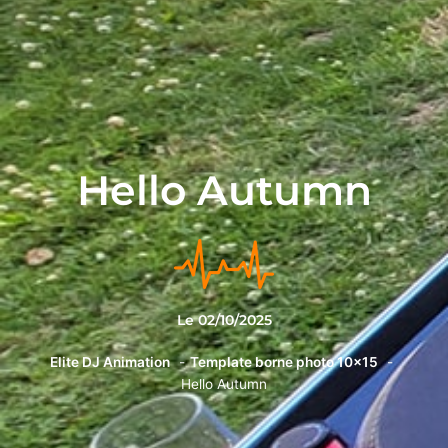
Hello Autumn
Le
02/10/2025
Elite DJ Animation
Template borne photo 10x15
Hello Autumn