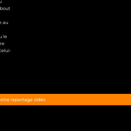
u
 bout
e au
u le
re
celui-
notre reportage vidéo