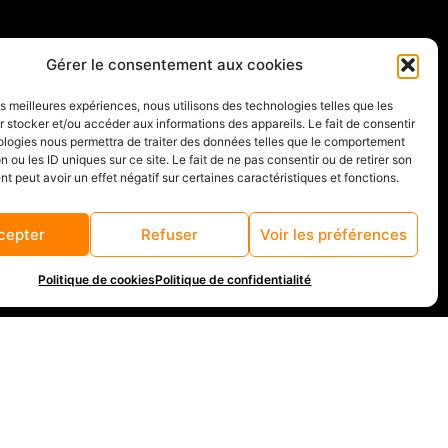
Gérer le consentement aux cookies
les meilleures expériences, nous utilisons des technologies telles que les
 stocker et/ou accéder aux informations des appareils. Le fait de consentir
ologies nous permettra de traiter des données telles que le comportement
l depuis toujours, j’ai
n ou les ID uniques sur ce site. Le fait de ne pas consentir ou de retirer son
 peut avoir un effet négatif sur certaines caractéristiques et fonctions.
de la micro entreprise. J’ai
cepter
Refuser
Voir les préférences
atériel professionnel.
Politique de cookies
Politique de confidentialité
 permet de produire des