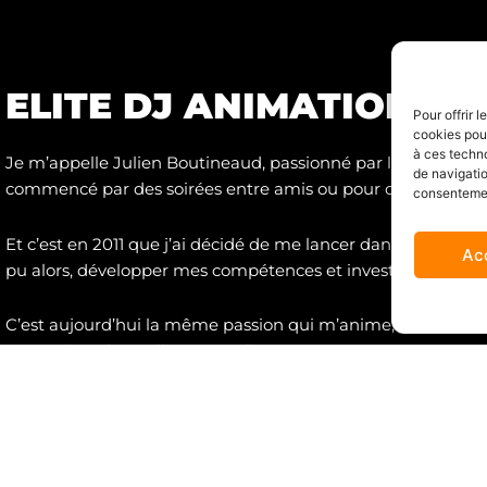
ELITE DJ ANIMATION
Pour offrir 
cookies pour
à ces techn
Je m’appelle Julien Boutineaud, passionné par l’événementie
de navigatio
commencé par des soirées entre amis ou pour de la famille.
consentement
Et c’est en 2011 que j’ai décidé de me lancer dans l’aventure 
Ac
pu alors, développer mes compétences et investir dans du m
C’est aujourd’hui la même passion qui m’anime, et qui me
prestations de meilleures qualité.
Demander un devis